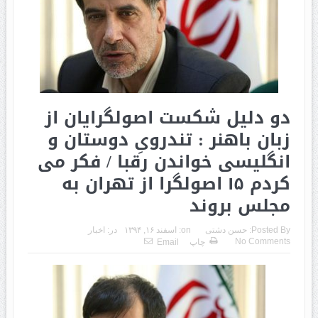
دو دلیل شکست اصولگرایان از
زبان باهنر : تندرویِ دوستان و
انگلیسی خواندن رقبا / فکر می
کردم ۱۵ اصولگرا از تهران به
مجلس بروند
Posted By:
حسن دشتی
on:
اسفند ۱۶, ۱۳۹۴
در:
اخبار
No Comments
چاپ
Email