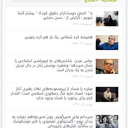
با ” انجمن دوستداران حقوق کودک ” بیشتر آشنا
شویم / گزارش از : حسن دشتی
اسفند ۲۵, ۱۳۹۶
همیشه کره شمالی، یک بار هم کره جنوبی
اسفند ۱۲, ۱۳۹۶
عباس عبدی: شاخص‌های ما فروپاشی اجتماعی را
نشان می‌دهد/ وضعیت پوشش زنان در حال تبدیل
شدن به یک بحران است
اسفند ۱۲, ۱۳۹۶
مبارزه با فساد از زیرمجموعه‌های نهاد رهبری آغاز
شود/ فساد مایه ننگ جمهوری اسلامی است/ اقتدار
لازم برای برخورد با فساد وجود ندارد
بهمن ۲۵, ۱۳۹۶
می‌دانم ولی نمی‌گویم، چون نمی‌خواهم دوباره به
زندان بروم / گفت‌وگوی تفصیلی با اکبر خوشکوشک
در سالگرد قتل‌های زنجیره‌ای