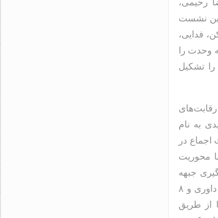
ا رحیمی،
این نشست
کن، فدایی،
ه وحدت را
را تشکیل
رقابت‌های
دی به نام
ث اجماع در
با محوریت
گیری جبهه
متحد اصولگرایان با فرمول ۷+۸ شد که در آن ۷ نفر به عنوان کمیته داوری و ۸
 از طریق