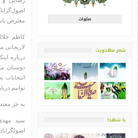
رضایی و 
اصول‌گرایا
صلوات
معترض باش
کاظم جلال
لاریجانی م
شعر مهدویت
درباره این
دوستان ما 
انتخابات ب
توانیم دربا
به جز معتد
با شهدا
سید مهدی
اصولگرایا