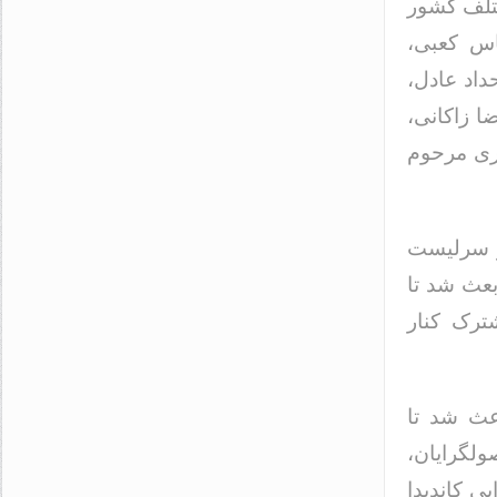
ختلف کشور
اس کعبی،
داد عادل،
ا زاکانی،
بری مرحوم
و سرلیست
بعث شد تا
ترک کنار
عث شد تا
ولگرایان،
ی کاندیدا