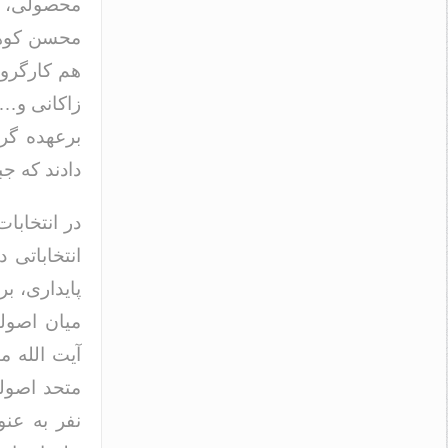
محصولی، ح
محسن کوهک
زاکانی و… 
برعهده گر
دادند که ج
در انتخابا
انتخاباتی 
پایداری، بر
میان اصولگ
آیت الله م
نفر به عن