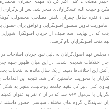
یدر مصلحی، علی اکبر کردان، مهدی چمران، محمدرض
ن و حبیب الله عسگراولادی منجر شد. پس از برگزاری 
هم کارگروهی ۹ نفره شامل چمران، باهنر، مصلحی، محصولی، کوه
ماموریت تدوین منشور اصولگرایی و توافق برای حصول ب
فت که در نهایت، سه طیف از جریان اصولگرا، شورایی 
بهه متحد اصولگرایان نام گرفت.
ت مجلس نهم اصول‌گرایان به دلیل نبود جریان اصلاحات در 
دچار اختلافات شدیدی شدند. در این میان ظهور جبهه جدی
 آتش این اختلاف‌ها دمید. از یک سال مانده به انتخابات بح
رایان با محوریت جامعتین آغاز شد. نتیجه این اقدامات 
هدوی کنی دبیر کل فقید جامعه روحانیت، منجر به شکل 
وان نمایندگان گروه های مختلف سیاسی حضور داشتند تا