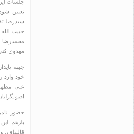
جلسات این 
تعیین شود
سیدرضا تقو
حبیب الله 
محمدرضا با
مهدوی کنی 
جبهه پاید
خود وارد ر
علی مطهری
اصولگرایان
حضور نامز
بازهم این 
قالیباف، و