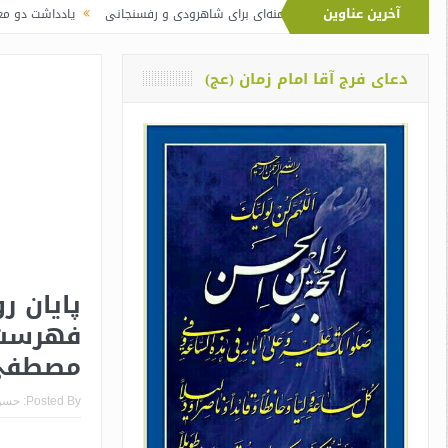
آخرین عناوین
 نماز آیت‌الله خامنه‌ای برای شاهرودی و رفسنجانی
یادداشت دو معلم از اوین دربار
دعای فرج آقا امام زمان (عج)
پایان ر
فهرست ا
مصطفی 
Posted By:
حسن