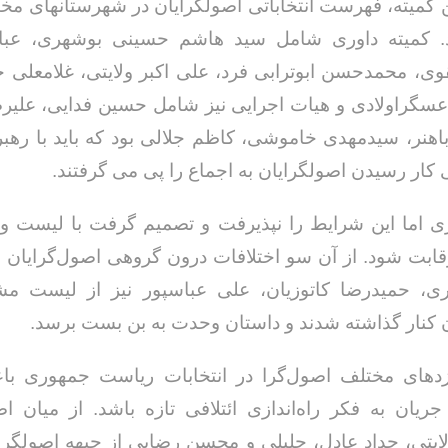
کمیته، فهرست انتخاباتی اصولگرایان در شهرستانهای م
. کمیته داوری شامل سید هاشم حسینی بوشهری، عب
ی، محمدحسن ابوترابی فرد، علی اکبر ولایتی، غلامعلی ح
عسگراولادی و هیات اجرایی نیز شامل حسین فدایی، علیرض
هنر، سیدمهدی خاموشی، کاظم جلالی بود که باید با ره
کار رسیدن اصولگرایان به اجماع را پی می گرفتند.
اری اما این شرایط را نپذیرفت و تصمیم گرفت با لیست 
قابت شود. از آن سو اختلافات درون گروهی اصول‌گرایان 
، حمیدرضا کاتوزیان، علی عباسپور نیز از لیست مش
 کنار گذاشته شدند و داستان وحدت به بن بست برسد.
دهای مختلف اصول‌گرا در انتخابات ریاست جمهوری با
جریان به فکر راه‌اندازی ائتلافی تازه باشد. از میان اص
لایتی، حداد عادل، جلیلی و محسن رضایی از جبهه اصولگرای