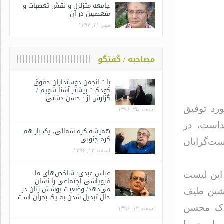
جامعه متزلزل و نقش تعصبات و
متعصبین در آن
مهر ۲۱, ۱۳۹۷
مصاحبه / گفتگو
با ” انجمن دوستداران حقوق
کودک ” بیشتر آشنا شویم /
گزارش از : حسن دشتی
رد توفیق
اسفند ۲۵, ۱۳۹۶
داست، در
همیشه کره شمالی، یک بار هم
کره جنوبی
ست‌گرایان
اسفند ۱۲, ۱۳۹۶
عباس عبدی: شاخص‌های ما
 این لیست
فروپاشی اجتماعی را نشان
می‌دهد/ وضعیت پوشش زنان در
اشتن طیف
حال تبدیل شدن به یک بحران است
ی، سهم اندک محسن
اسفند ۱۲, ۱۳۹۶