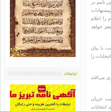
تن نامم در
پیشنهادات
را اعلام
فعم خواهد
یاد او که دغدغه سلامت قلم
ت با بیان
اشت / طاهره سادات حمیدی
تخابات را
تبلیغات
ی می‌افتد
بت جریان
 انتخابات