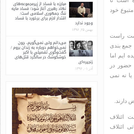
 است تا
مبارزه با فساد از زیرمجموعه‌های
نهاد رهبری آغاز شود/ فساد مایه
متبوع خود
ننگ جمهوری اسلامی است/
اقتدار لازم برای برخورد با فساد
وجود ندارد
بهمن ۲۵, ۱۳۹۶
دست راست
می‌دانم ولی نمی‌گویم، چون
 جمع بندی
نمی‌خواهم دوباره به زندان بروم /
گفت‌وگوی تفصیلی با اکبر
ه ایم اما
خوشکوشک در سالگرد قتل‌های
زنجیره‌ای
ی حضور در
آذر ۰۱, ۱۳۹۶
یا نه نمی
 دارند.
 ائتلاف
ی ائتلاف