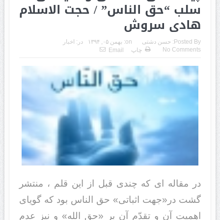
سلب “حق الناس” / حجت الاسلام
هادی سروش
Posted By:
حسن دشتی
on:
بهمن ۰۵, ۱۳۹۴
در:
اخبار
No Comments
چاپ
Email
در مقاله ای که چندی قبل از این قلم ، منتشر
گشت در«جهت اثباتی» حق الناس بود که گویای
اهمیت آن و تقدّم آن بر «حق الله» و نیز عدم