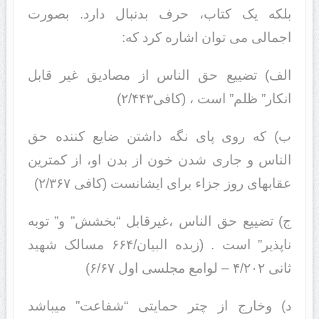
بلکه یک کتاب، حرف بدنبال دارد. بصورت
اجمالی می توان اشاره کرد که:
الف) تضییع حق الناس از مصادیق غیر قابل
انکار” ظلم” است ، (کافی۲/۴۴۳)
ب) که روی پای نگه داشتن ضایع کننده حق
الناس و جاری شدن خون از بدن او، از کمترین
عقابهای روز جزاء برای ایشانست (کافی ۲/۳۶۷)
ج) تضییع حق الناس ،غیرقابل “بخشش” و” توبه
ناپذیر” است . (زبده البیان/۶۶۴ مسالک شهید
ثانی ۴/۲۰۲ – لوامع مجلسی اول ۶/۶۷)
د) وخارج از چتر حمایتی “شفاعت” میباشد