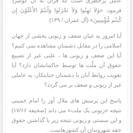
عامل پرخطری است که قرآن به آن گوشزد
فرمود: «وَلاَ تَهِنُوا وَلاَ تَحْزَنُوا وَأَنتُمُ الأَعْلَوْنَ إِن
کُنتُم مُّؤْمِنِینَ» (آل عمران / ۱۳۹)
آیا امروز به عیان ضعف و زبونی بخشی از جهان
اسلامی را در مقابل دشمنان مشاهده نمی کنیم؟
آیا این ضعف و زبونی ها ، علتی غیر از تضییع
حقوق آن ملّت ها توسط حاکمانشان دارد؟ آیا
تقویت روابط آنان با دشمنان جنایتکار، به عاملی
غیر از زبونی و ضعف بر می گردد؟
پاسخ این پرسش های ملال آور را امام خمینی
نتیجه «زبونی یک ملت» می داند (صحیفه ۱۷/۶۶)
و این سستی و زبونی نتیجه زیر پا گذاشتن حقوق
حقه شهروندان آن کشورهاست .