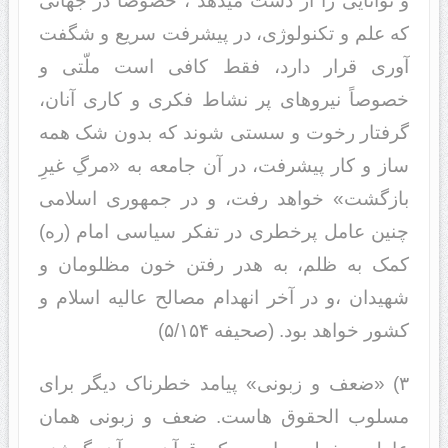
و توانایی را از دست میدهد ، خصوصا در جهانی
که علم و تکنولوژی، در پیشرفت سریع و شگفت
آوری قرار دارد، فقط کافی است ملّتی و
خصوصاً نیروهای پر نشاط فکری و کاری آنان،
گرفتار رخوت و سستی شوند که بدون شک همه
ساز و کار پیشرفت، در آن جامعه به «مرگِ غیرِ
بازگشت» خواهد رفت، و در جمهوری اسلامی
چنین عامل پرخطری در تفکر سیاسی امام (ره)
کمک به ظلم، به هدر رفتن خون مظلومان و
شهیدان ،و در آخر انهدام مصالح عالیه اسلام و
کشور خواهد بود. (صحیفه ۵/۱۵۴)
۳) «ضعف و زبونی» پیامد خطرناک دیگر برای
مسلوب الحقوق هاست. ضعف و زبونی همان