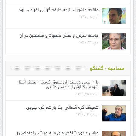
واقعه عاشورا ، نتیجه خلیفه گرایی افراطی بود
آبان ۰۸, ۱۳۹۷
جامعه متزلزل و نقش تعصبات و متعصبین در آن
مهر ۲۱, ۱۳۹۷
مصاحبه / گفتگو
با ” انجمن دوستداران حقوق کودک ” بیشتر آشنا
شویم / گزارش از : حسن دشتی
اسفند ۲۵, ۱۳۹۶
همیشه کره شمالی، یک بار هم کره جنوبی
اسفند ۱۲, ۱۳۹۶
عباس عبدی: شاخص‌های ما فروپاشی اجتماعی را