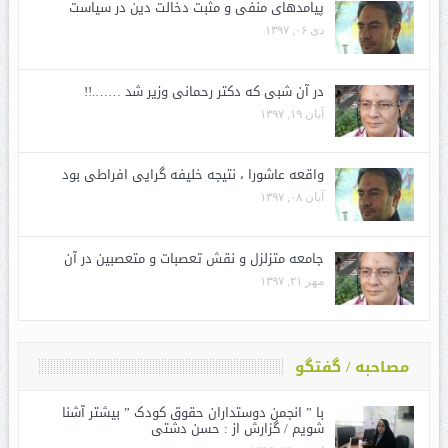
پیامدهای منفی و مثبت دخالت دین در سیاست
دی ۰۶, ۱۳۹۷
در آن شبی که دکتر رحمانی وزیر شد …….!!
آبان ۱۹, ۱۳۹۷
واقعه عاشورا ، نتیجه خلیفه گرایی افراطی بود
آبان ۰۸, ۱۳۹۷
جامعه متزلزل و نقش تعصبات و متعصبین در آن
مهر ۲۱, ۱۳۹۷
مصاحبه / گفتگو
با ” انجمن دوستداران حقوق کودک ” بیشتر آشنا
شویم / گزارش از : حسن دشتی