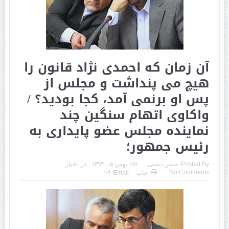
آن زمان که احمدی نژاد قانون را
هیچ می پنداشت و مجلس از
پس او برنمی آمد، کجا بودید؟ /
واکاوی اتهام سنگین چند
نماینده مجلس عضو پایداری به
رئیس جمهور؛
Posted By:
حسن دشتی
on:
بهمن ۰۵, ۱۳۹۴
در:
اخبار
No Comments
چاپ
Email