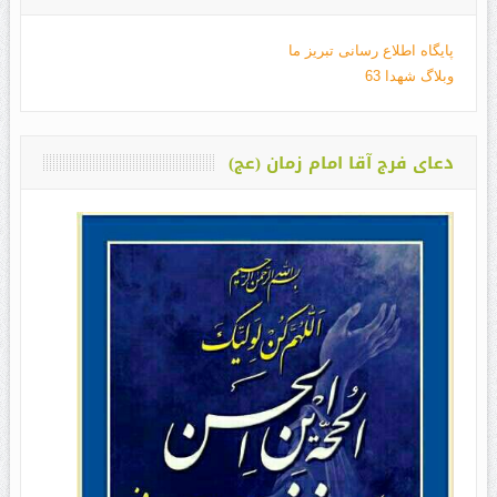
پایگاه اطلاع رسانی تبریز ما
وبلاگ شهدا 63
دعای فرج آقا امام زمان (عج)