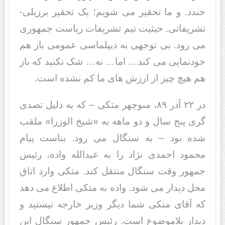
خندد. و ما تحقیر می شویم؛ یک تحقیر برزیلی-
تشریفاتی. حیثیت تیم تشریفات ریاست جمهوری
می رود. بی توجهی به دیپلماسی عمومی باز هم
خودنمایی می کند… اما… نه… شک نکنید که باز
هم هیچ چیز از ارزش های ما کم نشده است.
در ۲۲ آذر ۸۹، منوچهر متکی – که به دلیل تصدی
گری پنج سال و دو ماهه به «شیخ الوزرا» ملقب
شده بود – به سنگال می رود. بناست پیام
محمود احمدی نژاد را به عبدالله واده، رئیس
جمهور وقت سنگال منتقل کند. متکی وارد اتاق
محل دیدار می شود. واده به متکی اطلاع می دهد
که آقای متکی شما دیگر وزیر خارجه نیستید و
دیدار بلاموضوع است. رئیس جمهور سنگال این