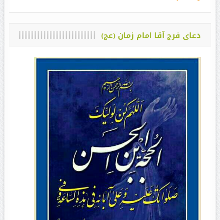
دعای فرج آقا امام زمان (عج)