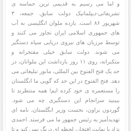
و اما می رسیم به قدیمی ترین حماسه ی
تشریفاتی-دیپلماتیک دولت سابق. جمعه، ۳
شهریور ٨۶ است. یازده ملوان انگلیسی به آب
های جمهوری اسلامی ایران تجاوز می کنند و
توسط مرزبان های نیروی دریایی سپاه دستگیر
می شوند. دولت سابق خیلی مفتخرانه و
متکبرانه، روی ۱۱ روز بازداشت این ملوانان، در
حد یک فتح الفتوح بین المللی، مانور تبلیغاتی می
دهد. فتح الفتوح در این حد که گویی ما انگلستان
را مستعمره ی خود کرده ایم! همه منتظرند تا
ببینید سرانجام این دستگیری چه می شود.
گوردون براون، نخست وزیر انگلستان، نامه ای
تهدیدآمیز به رئیس جمهور ما می فرستد. احمدی
نژاد با نهایت افتخار، لحظه ای درنگ نمی کند و تا