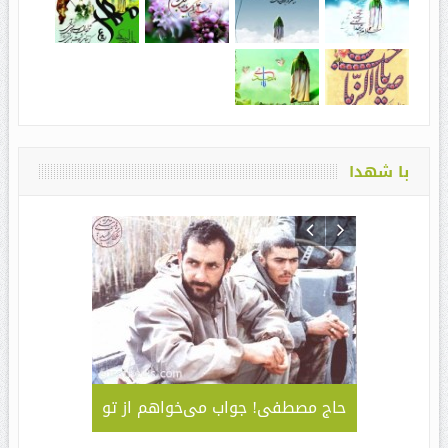
با شهدا
لمی – کاربردی
حاج مصطفی! جواب می‌خواهم از تو
جلوه ای 
قا مهدی ” /
سبک و سیا