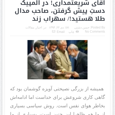
آقای شریعتمداری! در المپیک
دستِ پیش گرفتن، صاحب مدال
طلا هستید!/ سهراب زند
Posted By:
حسن دشتی
on:
دی ۲۲, ۱۳۹۴
در:
اخبار
,
مقالات
No Comments
چاپ
Email
همیشه از بزرگی نصیحتی آویزه گوشمان بود که
گاهی کاری شروعش برای خداست اما ادامه‌اش
بخاطر هوای نفس است. روش سیاسی بسیاری
از ما هم ظاهرا این چنین است، بسیاری از ما