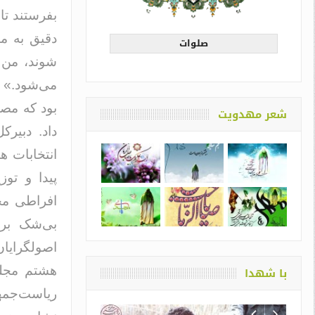
بفرستند ت
دقیق به م
صلوات
شوند، من ا
می‌شود.» ا
بود که مصط
شعر مهدویت
داد. دبیرک
انتخابات ه
پیدا و توز
افراطی مج
بی‌شک برا
اصولگرایان
هشتم مجلس
با شهدا
ریاست‌جمهو