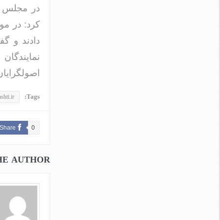
در مجلس ه
کرد: در م
دادند و گف
نمایندگان
اصولگرایان
Tags:
shti.ir
Share
0
HE AUTHOR