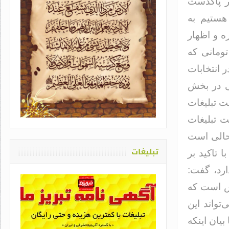
ر پاکدست
 هستیم به
ه و اظهار
تومانی که
 انتخابات
ی در بخش
یاد او که دغدغه سلامت قلم
اشت / طاهره سادات حمیدی
ت تبلیغات
ت تبلیغات
 حالی است
تبلیغات
 تاکید بر
ارد، گفت:
س است که
تواند این
یان اینکه