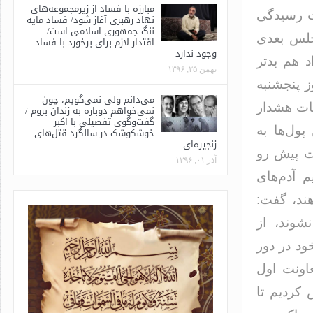
مبارزه با فساد از زیرمجموعه‌های
ت رسیدگی
نهاد رهبری آغاز شود/ فساد مایه
ننگ جمهوری اسلامی است/
جلس بعدی
اقتدار لازم برای برخورد با فساد
وجود ندارد
د هم بدتر
بهمن ۲۵, ۱۳۹۶
ز پنجشنبه
می‌دانم ولی نمی‌گویم، چون
بات هشدار
نمی‌خواهم دوباره به زندان بروم /
گفت‌وگوی تفصیلی با اکبر
پول‌ها به
خوشکوشک در سالگرد قتل‌های
زنجیره‌ای
ات پیش رو
آذر ۰۱, ۱۳۹۶
م آدم‌های
ند، گفت:
شوند، از
ود در دور
اونت اول
 کردیم تا