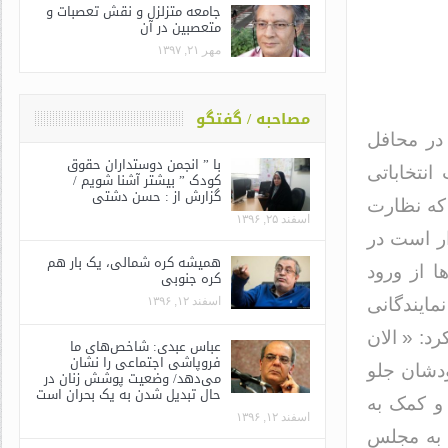
جامعه متزلزل و نقش تعصبات و
متعصبین در آن
مهر ۲۱, ۱۳۹۷
مصاحبه / گفتگو
 در محافل
با ” انجمن دوستداران حقوق
نتخاباتی
کودک ” بیشتر آشنا شویم /
گزارش از : حسن دشتی
 که نظارت
اسفند ۲۵, ۱۳۹۶
ار است در
همیشه کره شمالی، یک بار هم
ا از ورود
کره جنوبی
مایندگانی
اسفند ۱۲, ۱۳۹۶
د: « الان
عباس عبدی: شاخص‌های ما
فروپاشی اجتماعی را نشان
ودشان جلو
می‌دهد/ وضعیت پوشش زنان در
حال تبدیل شدن به یک بحران است
و کمک به
اسفند ۱۲, ۱۳۹۶
ا به مجلس