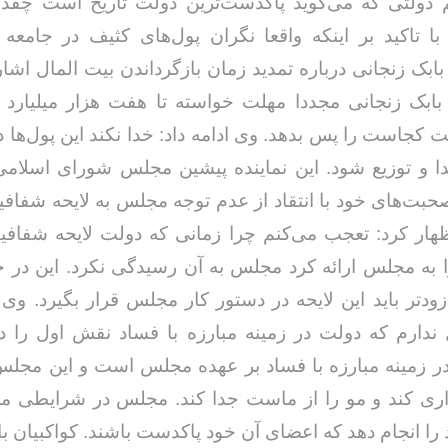
 دولتی که می‌گوید پاکدست‌ترین دولت تاریخ است چقد
 تاکید بر اینکه واقعا نگران پول‌های کثیف در جامعه
بک زنجانی درباره تمدید زمان بازگرداندن بیت المال اشار
 بابک زنجانی مجددا مهلت خواسته تا هفت هزار میلیارد 
 کجاست را پس بدهد. وی ادامه داد: خدا نکند این پول‌ها در
خداحافظ رزمنده / دلنوشته ای از
دا و توزیع شود. این نماینده پیشین مجلس شورای اسلام
لی و صمیمیت به
به 
حسن دشتی
ن دفاع مقدس /
د
حبت‌های خود با انتقاد از عدم توجه مجلس به لایحه شفافی
حسن دشتی
ظهار کرد: تعجب می‌کنم چرا زمانی که دولت لایحه شفافی
را به مجلس ارائه کرد مجلس به آن رسیدگی نکرد. این در
ودتر باید این لایحه در دستور کار مجلس قرار بگیرد. وی با
 ندارم که دولت در زمینه مبارزه با فساد نقش اول را د
ر زمینه مبارزه با فساد بر عهده مجلس است و این مجل
ذاری کند و مو را از ماست جدا کند. مجلس در شرایطی می‌
را انجام دهد که اعضای آن خود پاکدست باشند. کواکبیان با ب