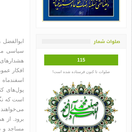
صلوات شمار
ابوالفضل ر
سیاسی مطر
115
هشدارهای ز
افکار عموم
صلوات تا کنون فرستاده شده است!
اسفندماه ب
پول‌های کث
است که نگر
می‌خواهند 
برود. از 
مساجد و ده