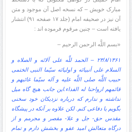
مبارک خویش – که نسخه اصل آن موجود و متن
آن نیز در صحیفه امام (جلد ۱۷ صفحه ۹۱) انتشار
یافته است – چنین مرقوم فرموده اند :
«بسم اللَّه الرحمن الرحیم –
۲۳/۸/۱۳۶۱ – الحمد للَّه على آلائه و الصلاه و
السلام على أنبیائه و اولیائه سیّما النبی الختمی
حبیب اللَّه صلى اللَّه علیه و آله سیّما غائبهم و
قائمهم ارواحنا له الفداء.این جانب هیچ گاه میل
نداشته و ندارم که درباره نزدیکان خود سخنى
بگویم یا دفاعى کنم. لکن علاوه بر آنکه در پیشگاه
مقدس حق- جل و علا- مقصر و مجرمم و از
درگاه متعالش امید عفو و بخشش دارم و تمام