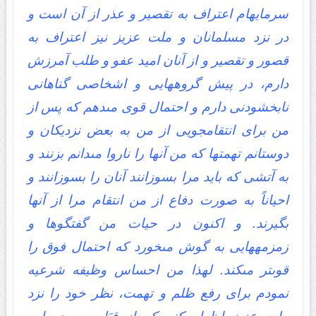
سرمایه‏ام اعتراف به تقصیر و عذر از آن است و
در نزد مسلمانان و ملت عزیز نیز اعتراف به
قصور و تقصیر و از آنان امید عفو و طلب آمرزش
دارم، در پیش گروههایى و اشخاصى گناهانى
نابخشودنى دارم و احتمال قوى مى‏دهم که پس از
من براى انتقامجویى از من به بعض نزدیکان و
دوستانم تهمتها که من آنها را ناروا مى‏دانم بزنند و
به آتشى که باید مرا بسوزانند آنان را بسوزانند و
احیاناً به صورت دفاع از من انتقام مرا از آنها
بگیرند. و اکنون در حیات من گفتگوها و
زمزمه‏هایى به گوش مى‏خورد که احتمال فوق را
قوى‏تر مى‏کند. لهذا من احساس وظیفه شرعیه
نمودم براى رفع ظلم و تهمت، نظر خود را نزد