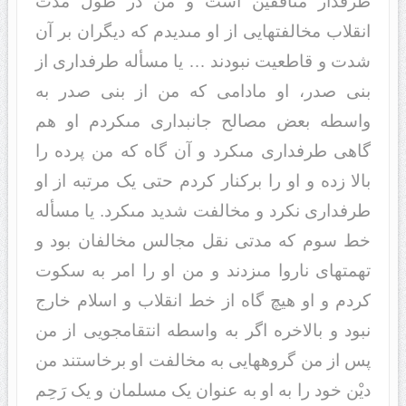
طرفدار منافقین است و من در طول مدت
انقلاب مخالفتهایى از او مى‏دیدم که دیگران بر آن
شدت و قاطعیت نبودند … یا مسأله طرفدارى از
بنى صدر، او مادامى که من از بنى صدر به
واسطه بعض مصالح جانبدارى مى‏کردم او هم
گاهى طرفدارى مى‏کرد و آن گاه که من پرده را
بالا زده و او را برکنار کردم حتى یک مرتبه از او
طرفدارى نکرد و مخالفت شدید مى‏کرد. یا مسأله
خط سوم که مدتى نقل مجالس مخالفان بود و
تهمتهاى ناروا مى‏زدند و من او را امر به سکوت
کردم و او هیچ گاه از خط انقلاب و اسلام خارج
نبود و بالاخره اگر به واسطه انتقامجویى از من
پس از من گروههایى به مخالفت او برخاستند من
دیْن خود را به او به عنوان یک مسلمان و یک رَحِم