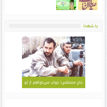
با شهدا
لمی – کاربردی
حاج مصطفی! جواب می‌خواهم از تو
جلوه ای 
قا مهدی ” /
سبک و سیا
های مراسم