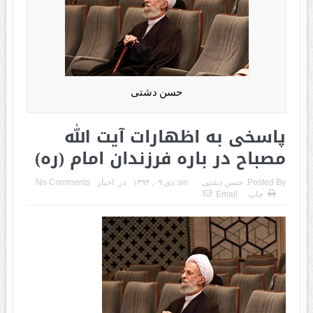
حسن دشتی
پاسخی به اظهارات آیت الله
مصباح در باره فرزندان امام (ره)
Posted By:
حسن دشتی
on:
دی ۰۹, ۱۳۹۴
در:
اخبار
No Comments
چاپ
Email