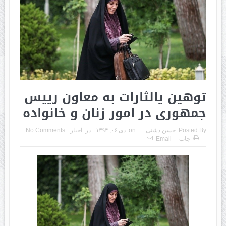
توهین یالثارات به معاون رییس
جمهوری در امور زنان و خانواده
Posted By:
حسن دشتی
on:
دی ۰۶, ۱۳۹۴
در:
اخبار
No Comments
چاپ
Email