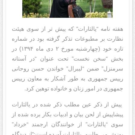
هفته نامه “یالثارات” که پیش تر از سوی هیئت
نظارت بر مطبوعات تذکر گرفته بود در شماره
تازه خود (چهارشنبه مورخ ۲ دی ماه ۱۳۹۴) در
بخش “سخن نخست” تحت عنوان “در آستانه
سرمنزل” ضمن “لیبرال” خواندن حسن روحانی
رییس جمهوری به طور آشکار به معاون رییس
جمهوری در امور زنان و خانواده توهین کرد.
پیش از ذکر عین مطلب ذکر شده در یالثارات
پیشاپیش از لحن بیان و ادبیات بکار برده شده از
سوی “یالثارات” از خوانندگان ارجمند “خرداد”
پوزش می طلبیم. یالثارات آورده است:”از دیدگاه