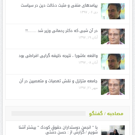
پیامدهای منفی و مثبت دخالت دین در سیاست
دی ۰۶, ۱۳۹۷
در آن شبی که دکتر رحمانی وزیر شد …….!!
آبان ۱۹, ۱۳۹۷
واقعه عاشورا ، نتیجه خلیفه گرایی افراطی بود
آبان ۰۸, ۱۳۹۷
جامعه متزلزل و نقش تعصبات و متعصبین در آن
مهر ۲۱, ۱۳۹۷
مصاحبه / گفتگو
با ” انجمن دوستداران حقوق کودک ” بیشتر آشنا
شویم / گزارش از : حسن دشتی