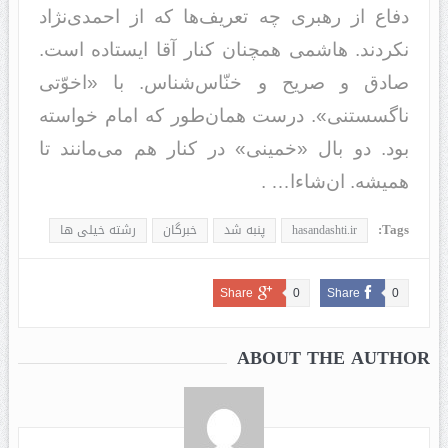
دفاع از رهبری چه تعریف‌ها که از احمدی‌نژاد
نکردند. هاشمی همچنان کنار آقا ایستاده است.
صادق و صریح و خنّاس‌شناس. با «اخوّتی
ناگسستنی». درست همان‌طور که امام خواسته
بود. دو بال «خمینی» در کنار هم می‌مانند تا
همیشه. ان‌شاء‌ا… .
Tags:
hasandashti.ir
پنبه شد
خبرگان
رشته خیلی ها
Share
0
Share
0
ABOUT THE AUTHOR