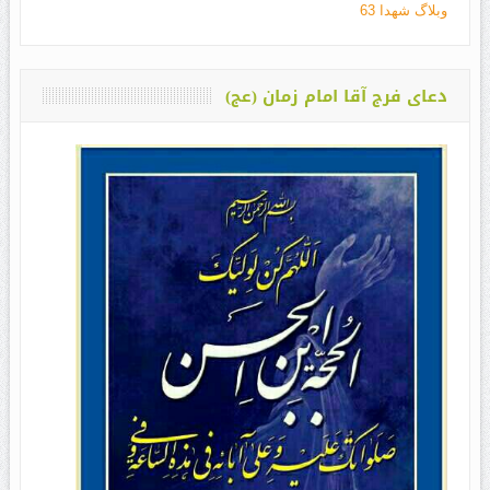
وبلاگ شهدا 63
دعای فرج آقا امام زمان (عج)