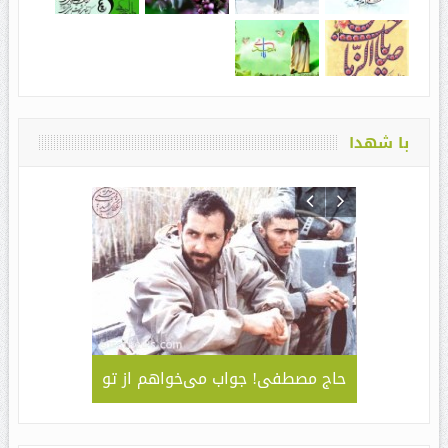
با شهدا
لمی – کاربردی
حاج مصطفی! جواب می‌خواهم از تو
جلوه ای 
قا مهدی ” /
سبک و سیا
های مراسم