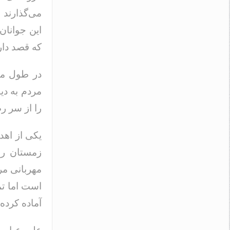
می‌گذارند 
این جوانان 
که قصد دارن
در طول مد
مردم به دیو
را از سر رض
یکی از اهدا
زمستان را 
مهربانی مر
است اما تمی
آماده کرده‌ا