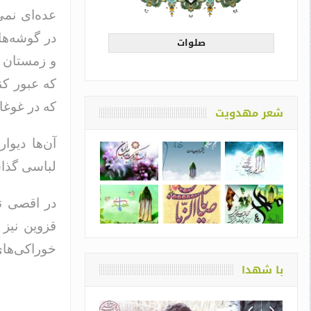
عده‌ای نمی
در گوشه‌ها
صلوات
و زمستان ح
که عبور کن
که در غوغا
شعر مهدویت
آن‌ها دیوا
لباسی گذاشت
در اقصی نق
قزوین نیز 
خوراکی‌های 
با شهدا