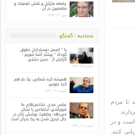
جامعه متزلزل و نقش تعصبات و
متعصبین در آن
مهر ۲۱, ۱۳۹۷
مصاحبه / گفتگو
با ” انجمن دوستداران حقوق
کودک ” بیشتر آشنا شویم /
گزارش از : حسن دشتی
اسفند ۲۵, ۱۳۹۶
همیشه کره شمالی، یک بار هم
کره جنوبی
اسفند ۱۲, ۱۳۹۶
د تا مردم
عباس عبدی: شاخص‌های ما
فروپاشی اجتماعی را نشان
دارند.
می‌دهد/ وضعیت پوشش زنان در
حال تبدیل شدن به یک بحران است
 است و در
اسفند ۱۲, ۱۳۹۶
انی کنند.