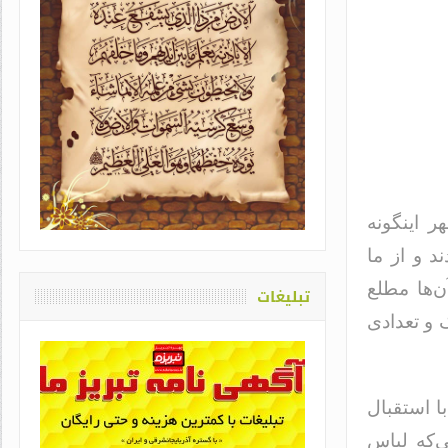
ظ رزمنده / دلنوشته ای از
به یاد او که دغدغه سلامت قلم
حسن دشتی
داشت / طاهره سادات حمیدی
ر اینگونه
د و از ما
ن‌ها مطلع
تبلیغات
 و تعدادی
ا استقبال
‌که لباس