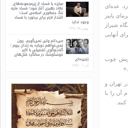
مبارزه با فساد از زیرمجموعه‌های
د. عده‌ای
نهاد رهبری آغاز شود/ فساد مایه
ننگ جمهوری اسلامی است/
مای پاییز
اقتدار لازم برای برخورد با فساد
وجود ندارد
گاه شیراز
بهمن ۲۵, ۱۳۹۶
ای آنهایی
می‌دانم ولی نمی‌گویم، چون
نمی‌خواهم دوباره به زندان بروم /
گفت‌وگوی تفصیلی با اکبر
خوشکوشک در سالگرد قتل‌های
زنجیره‌ای
 رویش چوب
آذر ۰۱, ۱۳۹۶
.»
ر تهران و
 آن را با
کنند.