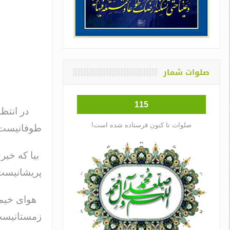
صلوات شمار
115
در انتظار
صلوات تا کنون فرستاده شده است!
طوفانی
بیا که خی
پریشانیس
هوای خیم
زمستانیس