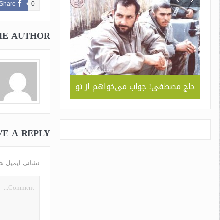
Share
0
HE AUTHOR
ربردی
حاج مصطفی! جواب می‌خواهم از تو
جلوه ای از همد
 ” /
سبک و سیاق دورا
اسم
VE A REPLY
نشانی ایمیل ش