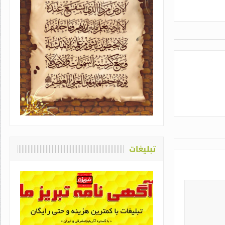
یاد او که دغدغه سلامت قلم
اشت / طاهره سادات حمیدی
تبلیغات