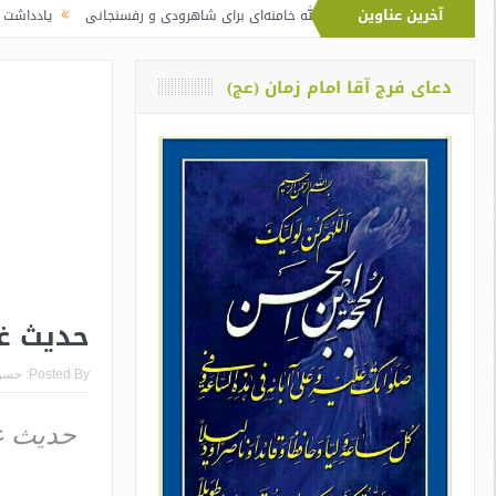
آخرین عناوین
تفاوت نماز آیت‌الله خامنه‌ای برای شاهرودی و رفسنجانی
یادداشت دو معلم از 
دعای فرج آقا امام زمان (عج)
حدیث غ
Posted By:
حسن
حدیث غی