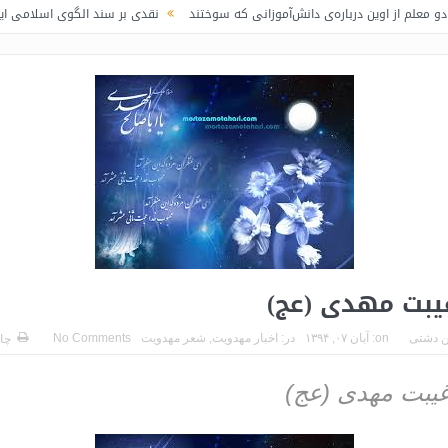
اوین درباره‌ی دانش‌آموزانی که سوختند
نقدی بر سند الگوی اسلامی ایرانی پیشرفت
یبت مهدی (عج)
 دشتی
on:
آبان ۰۷, ۱۳۹۴
در:
اخبار مهدویت
,
شعر مهدویت
No Comments
چا
بت مهدی (عج)