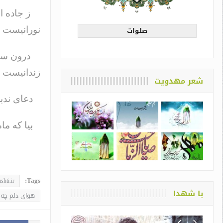
ز جاده ای
صلوات
نورانیست
درون سین
زندانیست
شعر مهدویت
دعای ندب
بیا که ما
Tags:
shti.ir
با شهدا
هواي دلم چه