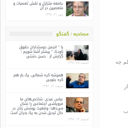
جامعه متزلزل و نقش تعصبات و
متعصبین در آن
مهر ۲۱, ۱۳۹۷
مصاحبه / گفتگو
با ” انجمن دوستداران حقوق
کودک ” بیشتر آشنا شویم /
گزارش از : حسن دشتی
م چه
اسفند ۲۵, ۱۳۹۶
همیشه کره شمالی، یک بار هم
کره جنوبی
ز
اسفند ۱۲, ۱۳۹۶
عباس عبدی: شاخص‌های ما
فروپاشی اجتماعی را نشان
می‌دهد/ وضعیت پوشش زنان در
ب
حال تبدیل شدن به یک بحران است
اسفند ۱۲, ۱۳۹۶