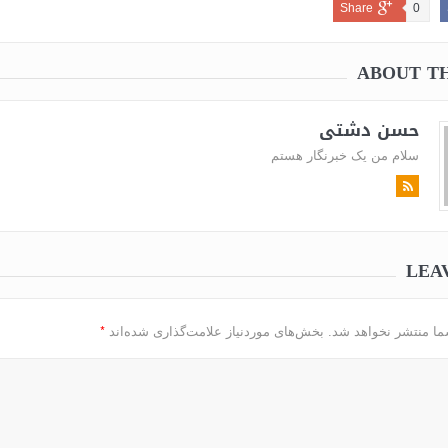
Share
0
ABOUT T
حسن دشتی
سلام من یک خبرنگار هستم
خداحافظ رزمنده / دلنوشته ای از
لی و صمیمیت به
به 
حسن دشتی
ن دفاع مقدس /
د
حسن دشتی
LEA
*
ما منتشر نخواهد شد.
بخش‌های موردنیاز علامت‌گذاری شده‌اند