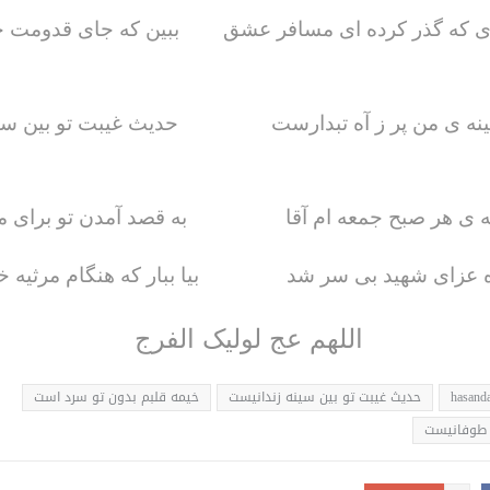
 که گذر کرده ای مسافر عشق ببین که جای قدومت چ
ه ی من پر ز آه تبدارست حدیث غیبت تو بین سی
ه ی هر صبح جمعه ام آقا به قصد آمدن تو برای م
ه عزای شهید بی سر شد بیا ببار که هنگام مرثیه 
اللهم عج لولیک الفرج
hasanda
حديث غيبت تو بين سينه زندانيست
خيمه قلبم بدون تو سرد است
 طوفانيست