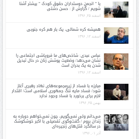
با ” انجمن دوستداران حقوق کودک ” بیشتر آشنا
شویم / گزارش از : حسن دشتی
اسفند ۲۵, ۱۳۹۶
همیشه کره شمالی، یک بار هم کره جنوبی
اسفند ۱۲, ۱۳۹۶
عباس عبدی: شاخص‌های ما فروپاشی اجتماعی را
نشان می‌دهد/ وضعیت پوشش زنان در حال تبدیل
شدن به یک بحران است
اسفند ۱۲, ۱۳۹۶
مبارزه با فساد از زیرمجموعه‌های نهاد رهبری آغاز
شود/ فساد مایه ننگ جمهوری اسلامی است/ اقتدار
لازم برای برخورد با فساد وجود ندارد
بهمن ۲۵, ۱۳۹۶
می‌دانم ولی نمی‌گویم، چون نمی‌خواهم دوباره به
زندان بروم / گفت‌وگوی تفصیلی با اکبر خوشکوشک
در سالگرد قتل‌های زنجیره‌ای
آذر ۰۱, ۱۳۹۶