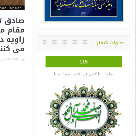
صادق تر
مقام مع
زاویه د
صلوات شمار
می کنن
Posted By:
حسن
115
صلوات تا کنون فرستاده شده است!