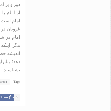
دور و بر ام
از امام را
امام است 
غرویان در 
امام در شن
مگر اینکه
اندیشه حض
دهد؛ بنابر
بشناسند.
Tags:
shti.ir
Share
0