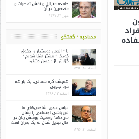
جامعه متزلزل و نقش تعصبات و
متعصبین در آن
مهر ۲۱, ۱۳۹۷
ن
راد
مصاحبه / گفتگو
فاده
با ” انجمن دوستداران حقوق
کودک ” بیشتر آشنا شویم /
گزارش از : حسن دشتی
اسفند ۲۵, ۱۳۹۶
همیشه کره شمالی، یک بار هم
کره جنوبی
اسفند ۱۲, ۱۳۹۶
عباس عبدی: شاخص‌های ما
فروپاشی اجتماعی را نشان
می‌دهد/ وضعیت پوشش زنان در
حال تبدیل شدن به یک بحران است
اسفند ۱۲, ۱۳۹۶