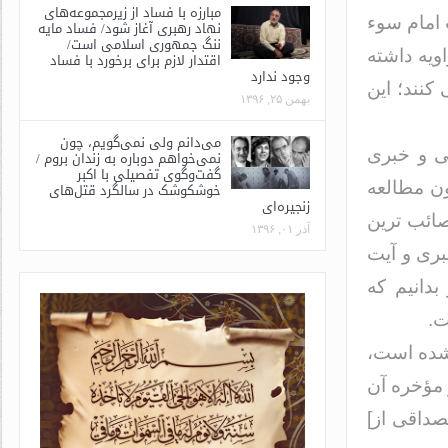
مبارزه با فساد از زیرمجموعه‌های
امام سوء
نهاد رهبری آغاز شود/ فساد مایه
ننگ جمهوری اسلامی است/
اویه داشته
اقتدار لازم برای برخورد با فساد
وجود ندارد
 کنند؛ این
بهمن ۲۵, ۱۳۹۶
می‌دانم ولی نمی‌گویم، چون
نی و خبری
نمی‌خواهم دوباره به زندان بروم /
گفت‌وگوی تفصیلی با اکبر
ون مطالعه
خوشکوشک در سالگرد قتل‌های
زنجیره‌ای
صائب ترین
آذر ۰۱, ۱۳۹۶
بری و آیت
بدانیم که
ت.
 شده است،
 مؤخره آن
مصداقی از]