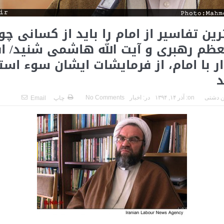
ین تفاسیر از امام را باید از کسانی چو
ظم رهبری و آیت الله هاشمی شنید/ اف
ار با امام، از فرمایشات ایشان سوء است
د
 دشتی
on:
آذر ۱۴, ۱۳۹۴
در:
اخبار
No Comments
چاپ
Email