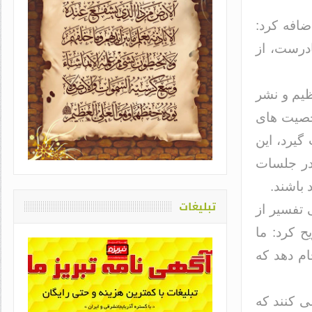
ضافه کرد:
ادرست، از
یم و نشر
شخصیت های
یاد او که دغدغه سلامت قلم
اشت / طاهره سادات حمیدی
یرد، این
در جلسات
 باشند.
تبلیغات
 تفسیر از
 کرد: ما
ام دهد که
ی کنند که