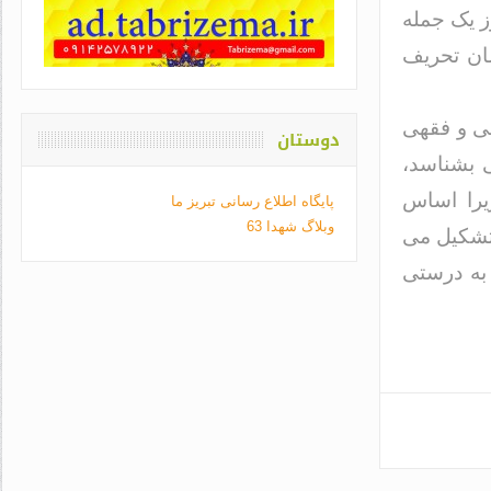
وز یک جمله
مان تحریف
لی و فقهی
دوستان
ی بشناسد،
یرا اساس
پایگاه اطلاع رسانی تبریز ما
وبلاگ شهدا 63
تشکیل می
 به درستی