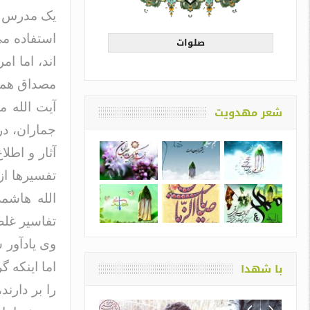
یک مدرس ح
استفاده می 
صلوات
اند، اما ام
مصداق هما
آیت الله م
شعر مهدویت
جماران، در
آثار و اطل
تفسیرها از
الله هاشمی
تفاسیر غل
وی یادآور 
با شهدا
اما اینکه 
را بر دارند