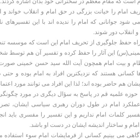
 است که مقام معظم در سخنرانی خود بدان اشاره کردند.
یف امام را خیانت بزرگی در حق امام و انقلاب خواند و ا
ی شود جوانانی که امام را ندیده اند با این تفسیرهای ن
و انقلاب دور شوند.
اه حفظ جلوگیری از تحریف امام این است که موسسه تنظ
خداحافظ رزمنده / دلنوشته ای از
خمینی(س) این آثار را حفظ کرده و تفسیر آن هم توسط 
لی و صمیمیت به
به 
حسن دشتی
ن دفاع مقدس /
د
ام و بیت امام همچون آیت الله سید حسن خمینی صورت گ
حسن دشتی
کسانی هستند که نزدیکترین افراد به امام بوده و حتی 
ن هم حاضر بوده اند؛ لذا این افراد می توانند مورد اعتماد
وزه علمیه قم در پاسخ به سؤال دیگری در مورد چگونگی
 عملکرد امام در طول دوران رهبری سیاسی ایشان، تصریح
سیر کلمات امام نداریم و این تفسیر را مفسری باید انج
امام و ساختار اندیشه ایشان در دست او باشد.
گاهی می بینیم کسانی از فرمایشات امام سوء استفاده م