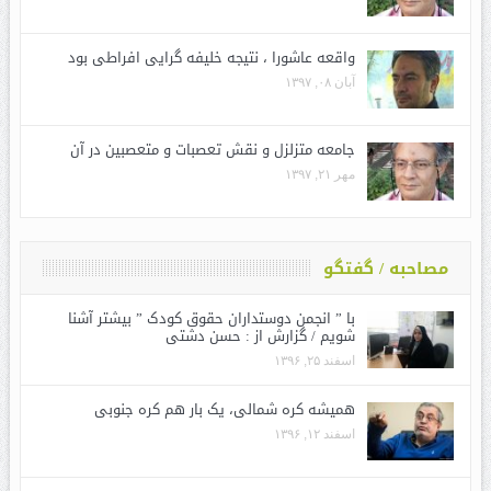
واقعه عاشورا ، نتیجه خلیفه گرایی افراطی بود
آبان ۰۸, ۱۳۹۷
جامعه متزلزل و نقش تعصبات و متعصبین در آن
مهر ۲۱, ۱۳۹۷
مصاحبه / گفتگو
با ” انجمن دوستداران حقوق کودک ” بیشتر آشنا
شویم / گزارش از : حسن دشتی
اسفند ۲۵, ۱۳۹۶
همیشه کره شمالی، یک بار هم کره جنوبی
اسفند ۱۲, ۱۳۹۶