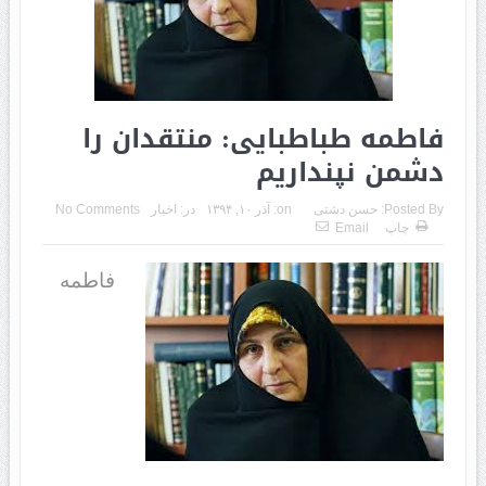
فاطمه طباطبایی: منتقدان را
دشمن نپنداریم
Posted By:
حسن دشتی
on:
آذر ۱۰, ۱۳۹۴
در:
اخبار
No Comments
چاپ
Email
فاطمه