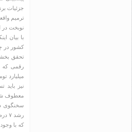
جزئیات برن
ترمیم واقع
نوبخت در ا
با بیان ای
کشور در چن
تحقق بخشید
میلیارد تو
نیز باید 
معطوف شد 
رشد 
که با وجود