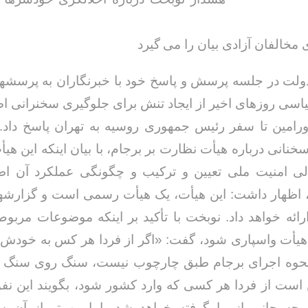
مخالفان آزادی بیان را می گیرد
لت در جلسه پرسش و پاسخ خود با خبرنگاران به پرسشهای
اسی روزهای اخیر از ایجاد تنش برای جلوگیری سخنرانی ا
رامین تا سفر رئیس جمهوری روسیه به تهران پاسخ داد. 
خنانی درباره هیأت نظارت بر برجام، با بیان اینکه این هی
ی امنیت ملی تعیین و ترکیب و چگونگی عملکرد آن اط
 اظهار داشت: این هیأت، یک هیأت رسمی است و گزارشها
رائه خواهد داد. نوبخت با تأکید بر اینکه موضوعات مربوط
ن هیأت واسپاری شود، گفت: «اگر از فردا هر کس به خودش 
 نحوه اجرای برجام طبق چارچوب نیست، سنگ روی سنگ بن
است از فردا هر کسی که وارد کشور شود، بگویند این نف
 چه جانی از ما گرفته خواهد شد، اما مهمتر از آن سر