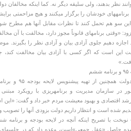
نند نظر بدهند، ولی سلیقه دیگر نه. کما اینکه مخالفان دول
د برنامههای خودشان را برگزار میکنند و هیچ مزاحمتی برای
ز این سو هم تحمل کنند تا نظرات مقابل آنها هم مطرح شو
زود: «وقتی برنامهای قانوناً مجوز دارد، مخالفت با آن مخا
 اجازه دهیم جلوی آزادی بیان و آزادی نظر را بگیرند. مو
خداحافظ رزمنده / دلنوشته ای از
لی و صمیمیت به
به 
 این است که اگر کسی با آزادی بیان مخالفت کند، جل
حسن دشتی
ن دفاع مقدس /
د
فت.»
حسن دشتی
شم
سخنگوی دولت همچنین از تهیه پیش
در سازمان مدیریت و برنامهریزی با رویکرد مبتنی ب
شد اقتصادی و بهبود معیشت مردم خبر داد و گفت: «این اسن
دیم شده است و انتظار داریم دولت بزودی آنها را تصویب 
» نوبخت با تصریح اینکه آنچه در لایحه بودجه و برنامه 
ده حاصل «عقل جمعی»است، وعده داد که در جلسهای ف