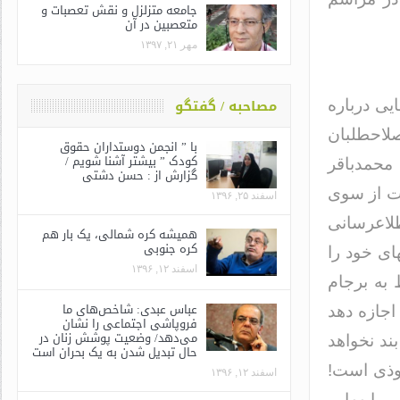
جامعه متزلزل و نقش تعصبات و
متعصبین در آن
مهر ۲۱, ۱۳۹۷
مصاحبه / گفتگو
ی درباره
صلاحطلبان
با ” انجمن دوستداران حقوق
کودک ” بیشتر آشنا شویم /
محمدباقر
گزارش از : حسن دشتی
أت از سوی
اسفند ۲۵, ۱۳۹۶
لاعرسانی
همیشه کره شمالی، یک بار هم
کره جنوبی
ی خود را
اسفند ۱۲, ۱۳۹۶
 به برجام
عباس عبدی: شاخص‌های ما
اجازه دهد
فروپاشی اجتماعی را نشان
می‌دهد/ وضعیت پوشش زنان در
د نخواهد
حال تبدیل شدن به یک بحران است
وذی است!
اسفند ۱۲, ۱۳۹۶
مایهها و