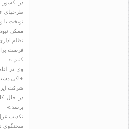
در کشور ب
طرحهای عم
نوبخت با و
ممکن نبود
نظام اداری
فرصت برای 
کنیم.»
وی در ادام
در حال کار
برسد.»
تکذیب عزل
سخنگوی دول