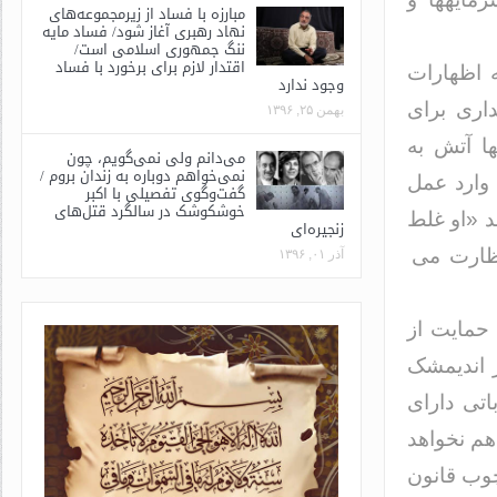
مبارزه با فساد از زیرمجموعه‌های
نهاد رهبری آغاز شود/ فساد مایه
ننگ جمهوری اسلامی است/
اقتدار لازم برای برخورد با فساد
ه اظهارات
وجود ندارد
اری برای
بهمن ۲۵, ۱۳۹۶
ا آتش به
می‌دانم ولی نمی‌گویم، چون
نمی‌خواهم دوباره به زندان بروم /
وارد عمل
گفت‌وگوی تفصیلی با اکبر
خوشکوشک در سالگرد قتل‌های
د «او غلط
زنجیره‌ای
نظارت می
آذر ۰۱, ۱۳۹۶
حمایت از
ر اندیمشک
اتی دارای
هم نخواهد
چوب قانون