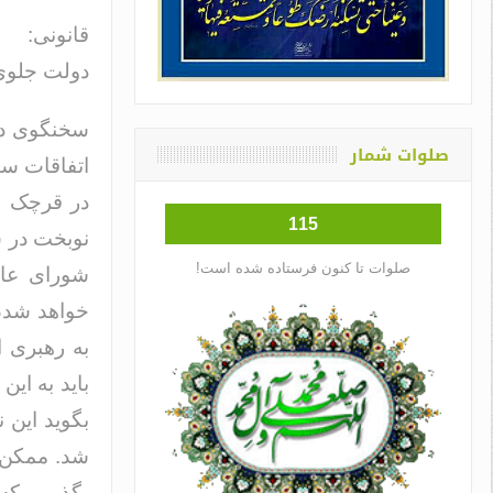
قانونی:
دولت جلوی 
سخنگوی دو
صلوات شمار
اتفاقات سی
در قرچک و
115
نوبخت در س
صلوات تا کنون فرستاده شده است!
شورای عال
خواهد شد،
به رهبری ا
باید به ای
بگوید این
شد. ممکن 
بگذریم که