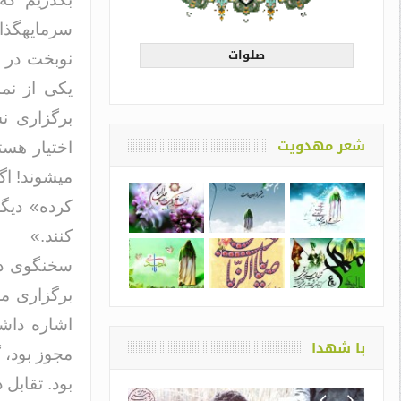
سرمایهگذار
صلوات
نوبخت در ا
یکی از نم
برگزاری ن
شعر مهدویت
اختیار هس
میشوند! اگ
کرده» دیگ
کنند.»
سخنگوی دو
برگزاری مر
اشاره داشت
با شهدا
مجوز بود، 
بود. تقابل