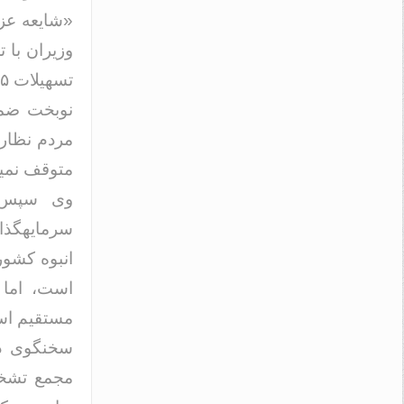
«شایعه عزل
وزیران با 
تسهیلات ۲۵ میلیون تومانی خودرو پرداخت.
نوبخت ضمن
متوقف نمیش
وی سپس ب
سرمایهگذار
انبوه کشور
است، اما 
مستقیم ا
سخنگوی دو
مجمع تشخی