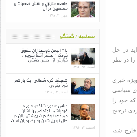
جامعه متزلزل و نقش تعصبات و
متعصبین در آن
مهر ۲۱, ۱۳۹۷
مصاحبه / گفتگو
ید در حل
با ” انجمن دوستداران حقوق
کودک ” بیشتر آشنا شویم /
گزارش از : حسن دشتی
را در نظر
اسفند ۲۵, ۱۳۹۶
همیشه کره شمالی، یک بار هم
ویژه خبری
کره جنوبی
ای سیاسی
اسفند ۱۲, ۱۳۹۶
که خود را
عباس عبدی: شاخص‌های ما
فروپاشی اجتماعی را نشان
ردی ترجیح
می‌دهد/ وضعیت پوشش زنان در
حال تبدیل شدن به یک بحران است
اسفند ۱۲, ۱۳۹۶
خارج شد،