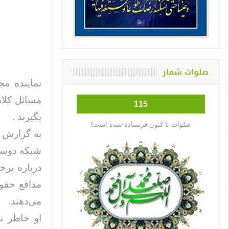
صلوات شمار
نماینده م
مسائل کلان
115
بگیرند .
صلوات تا کنون فرستاده شده است!
به گزارش ج
شبکه دوسی
درباره برج
مدافع حقوق
می‌دهند.
او خاطر ن