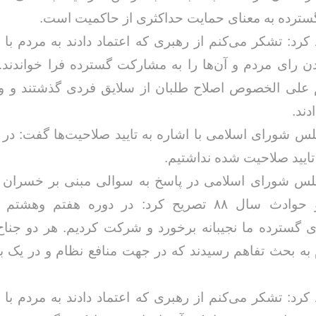
ترده به معنای حمایت حداکثری از حاکمیت است.
 کرد: تشکر می‌کنم از رهبری که اعتماد دادند به مردم با
 رای مردم و آن‌ها را به مشارکت گسترده فرا خواندند.
علی الخصوص اصلاح طلبان از سلایق فردی گذشتند و وف
دند.
خداحافظ رزمنده / دلنوشته ای از
لی و صمیمیت به
به 
لس شورای اسلامی با اشاره به تایید صلاحیت‌ها گفت: در 
حسن دشتی
ن دفاع مقدس /
د
 تایید صلاحیت شده نداشتیم.
حسن دشتی
جلس شورای اسلامی در پاسخ به سوالی مبنی بر خسران
انتخابات و حوادث سال ۸۸ تصریح کرد: در دوره هفتم وه
 گسترده ما نجیبانه برخورد و شرکت کردیم. هر دو جناح
 به بحث تفاهم رسیدند که در جهت منافع نظام و در یک 
 کرد: تشکر می‌کنم از رهبری که اعتماد دادند به مردم با