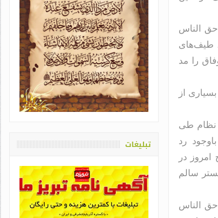
 حق الناس
 طیف‌های
اق را مد
یاد او که دغدغه سلامت قلم
بسیاری از
اشت / طاهره سادات حمیدی
 نظام طی
شتم باوجود رد
تبلیغات
 امروز در
بستر سالم
 حق الناس