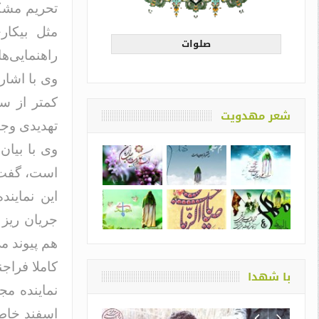
تحریم مشکل
مثل بیکار
صلوات
راهنمایی‌ه
وی با اشار
کمتر از ست
شعر مهدویت
تهدیدی وجو
وی با بیان
است، گفت: 
این نماین
جریان ریز 
هم پیوند م
کاملا فراجن
با شهدا
نماینده م
اسفند خاطر